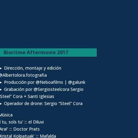
Bioritme Aftermovie 2017
► Dirección, montaje y edición
@Albertolora.fotografia
► Producción por @Neboafilms | @galunk
► Grabación por @Sergiosteelcora Sergio
“Steel” Cora + Santi Iglesias
► Operador de drone: Sergio “Steel” Cora
Música
I tu, sols tu’ ::: el Diluvi
‘Ara!’ ::: Doctor Prats
‘Kristal Kolpatuak’ ::: Mafalda